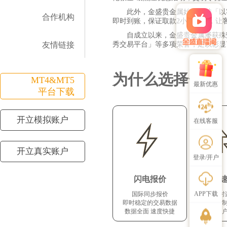
此外，金盛贵金属始终坚持「以
合作机构
即时到账，保证取款2小时到账，让
自成立以来，金盛贵金属屡获殊
友情链接
秀交易平台」等多项荣誉，足以彰显
邀好友组队 赚百亿炒金补贴
为什么选择金盛
MT4&MT5
最新优惠
平台下载
开立模拟账户
在线客服
开立真实账户
登录/开户
闪电报价
快
APP下载
国际同步报价
24小
即时稳定的交易数据
交易机
数据全面 速度快捷
保证客