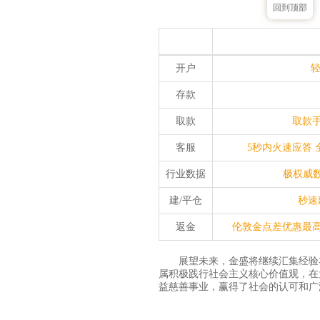
回到顶部
开户
存款
取款
取款手
客服
5秒内火速应答 
行业数据
极权威数
建/平仓
秒速
返金
伦敦金点差优惠最高3
展望未来，金盛将继续汇集经验
属积极践行社会主义核心价值观，在
益慈善事业，赢得了社会的认可和广