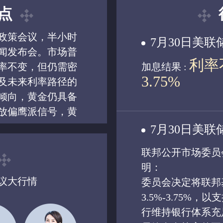
点
政策会议，半小时
7月30日美
闻发布会。市场普
利率
率不变，但仍需密
加息结果 :
3.75%
及未来利率路径的
倾向，黄金仍具备
放偏鹰派信号，黄
7月30日美
联邦公开市场委员
明：
议大行情
委员会决定将联邦
3.5%-3.75
行维持银行体系充