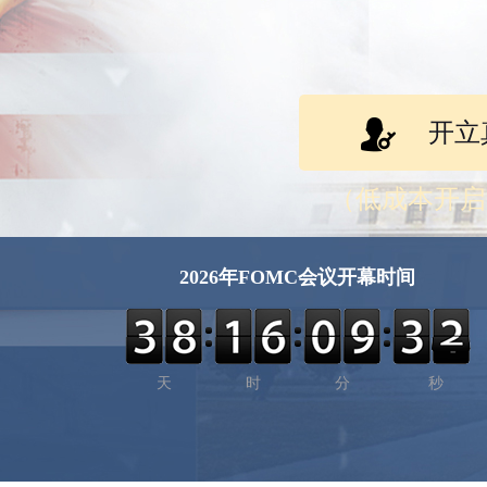
开立
（低成本开启
2026年FOMC会议开幕时间
天
时
分
秒