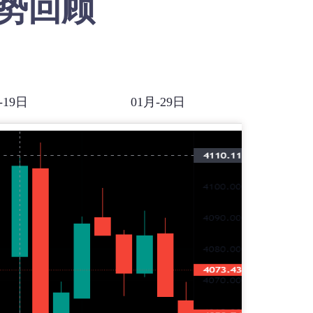
势回顾
-19日
01月-29日