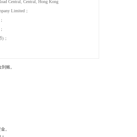
d Central, Central, Hong Kong
pany Limited；
)；
)；
币)；
金到账。
资金。