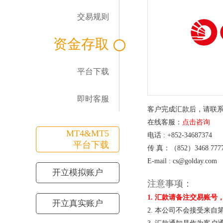
交易规则
资金存取
平台下载
即时客服
客户完成汇款后，请联系
在线客服：
点击咨询
MT4&MT5
电话 : +852-34687374
平台下载
传 真：（852）3468 777
E-mail : cs@golday.com
开立模拟账户
注意事项：
1. 汇款请备注交易账
开立真实账户
2. 本公司不会接受来