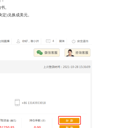
理！
知书。
决定)兑换成美元。