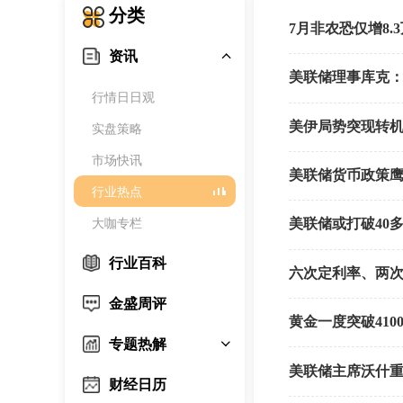
分类
7月非农恐仅增8
资讯
美联储理事库克
行情日日观
美伊局势突现转机
实盘策略
市场快讯
美联储货币政策鹰
行业热点
大咖专栏
美联储或打破40
行业百科
六次定利率、两次
金盛周评
黄金一度突破41
专题热解
美联储主席沃什重
财经日历