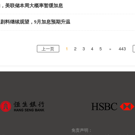
约，美联储本周大概率暂缓加息
剧料继续观望，9月加息预期升温
上一页
1
2
3
4
5
»
443
免责声明：