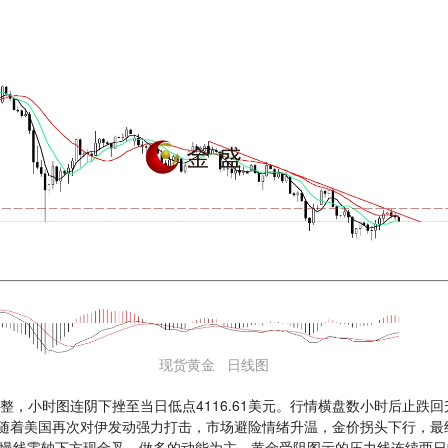
现货黄金 日线图
整，小时图连阴下挫至当日低点4116.61美元。行情横盘数小时后止跌
美元。随着美国再次对伊发动强力打击，市场避险情绪升温，金价拐头下行，
快慢线零轴下方现金叉，做多的动能为主。黄金受阻图示的压力线连续两