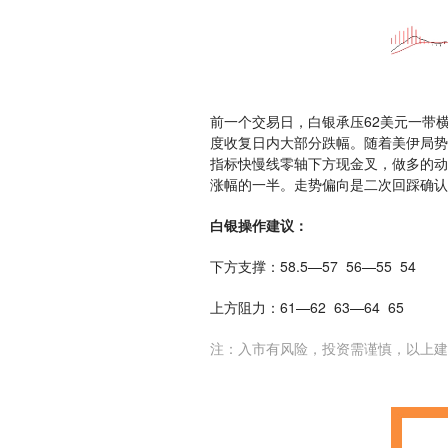
前一个交易日，白银承压62美元一带
度收复日内大部分跌幅。随着美伊局势
指标快慢线零轴下方现金叉，做多的动
涨幅的一半。走势偏向是二次回踩确认
白银操作建议：
下方支撑：58.5—57 56—55 54
上方阻力：61—62 63—64 65
注：入市有风险，投资需谨慎，以上建