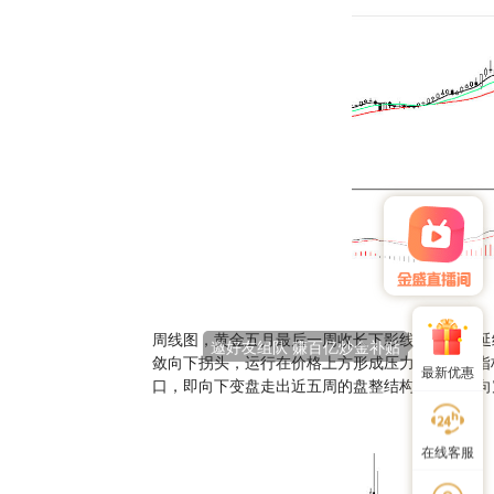
周线图，黄金五月最后一周收长下影线，本周未延
敛向下拐头，运行在价格上方形成压力。MACD指
最新优惠
口，即向下变盘走出近五周的盘整结构，后市偏向
在线客服