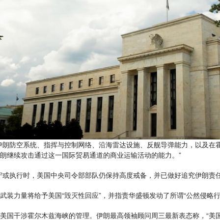
伊朗防空系统、指挥与控制网络、沿海雷达设施、反舰导弹能力，以及在霍
朗继续攻击通过这一国际贸易通道的商业运输活动的能力。”
守或执行时，美国中央司令部部队仍保持高度戒备，并已做好追究伊朗责任
武装力量将给予美国“毁灭性回应”，并指责华盛顿发动了所谓“公然侵略行
美国干涉霍尔木兹海峡的管理。伊朗最高领袖顾问周三最新表态称，“美